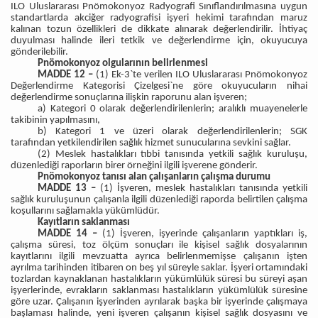
ILO Uluslararası Pnömokonyoz Radyografi Sınıflandırılmasına uygun
standartlarda akciğer radyografisi işyeri hekimi tarafından maruz
kalınan tozun özellikleri de dikkate alınarak değerlendirilir. İhtiyaç
duyulması halinde ileri tetkik ve değerlendirme için, okuyucuya
gönderilebilir.
Pnömokonyoz olgularının belirlenmesi
MADDE 12 –
(1) Ek-3`te verilen ILO Uluslararası Pnömokonyoz
Değerlendirme Kategorisi Çizelgesi`ne göre okuyucuların nihai
değerlendirme sonuçlarına ilişkin raporunu alan işveren;
a) Kategori 0 olarak değerlendirilenlerin; aralıklı muayenelerle
takibinin yapılmasını,
b) Kategori 1 ve üzeri olarak değerlendirilenlerin; SGK
tarafından yetkilendirilen sağlık hizmet sunucularına sevkini sağlar.
(2) Meslek hastalıkları tıbbi tanısında yetkili sağlık kuruluşu,
düzenlediği raporların birer örneğini ilgili işverene gönderir.
Pnömokonyoz tanısı alan çalışanların çalışma durumu
MADDE 13 –
(1) İşveren, meslek hastalıkları tanısında yetkili
sağlık kuruluşunun çalışanla ilgili düzenlediği raporda belirtilen çalışma
koşullarını sağlamakla yükümlüdür.
Kayıtların saklanması
MADDE 14 –
(1) İşveren, işyerinde çalışanların yaptıkları iş,
çalışma süresi, toz ölçüm sonuçları ile kişisel sağlık dosyalarının
kayıtlarını ilgili mevzuatta ayrıca belirlenmemişse çalışanın işten
ayrılma tarihinden itibaren on beş yıl süreyle saklar. İşyeri ortamındaki
tozlardan kaynaklanan hastalıkların yükümlülük süresi bu süreyi aşan
işyerlerinde, evrakların saklanması hastalıkların yükümlülük süresine
göre uzar. Çalışanın işyerinden ayrılarak başka bir işyerinde çalışmaya
başlaması halinde, yeni işveren çalışanın kişisel sağlık dosyasını ve