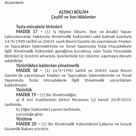
düzenlenir.
ALTINCI BÖLÜM
Çeşitli ve Son Hükümler
Tozla mücadele birimleri
MADDE 17 –
(1) İş Hijyeni Ölçüm, Test ve Analizi Yapan
Laboratuvarlar Hakkında Yönetmelik hükümleri saklı kalmak kaydıyla
14/9/1990 tarihli ve 20635 sayılı Resmî Gazete`de yayımlanan Maden
ve Taşocakları İşletmelerinde ve Tünel Yapımında Tozla Mücadeleyle
İlgili Yönetmelik hükümleri gereğince kurulmuş olan Tozla Mücadele
Birimleri iç kontrol amacıyla işyerlerinde toz ölçümü yapmaya devam
edebilirler.
Yürürlükten kaldırılan yönetmelik
MADDE 18 –
(1) 14/9/1990 tarihli ve 20635 sayılı Resmî
Gazete`de yayımlanan Maden ve Taşocakları İşletmelerinde ve Tünel
Yapımında Tozla Mücadeleyle İlgili Yönetmelik yürürlükten
kaldırılmıştır.
Yürürlük
MADDE 19 –
(1) Bu Yönetmeliğin;
a) 8 inci maddesinin birinci fıkrasının (ç) bendi 20/8/2015
tarihinde,
b) Diğer hükümleri yayımı tarihinde,
yürürlüğe girer.
Yürütme
MADDE 20 –
(1) Bu Yönetmelik hükümlerini Çalışma ve Sosyal
Güvenlik Bakanı yürütür.