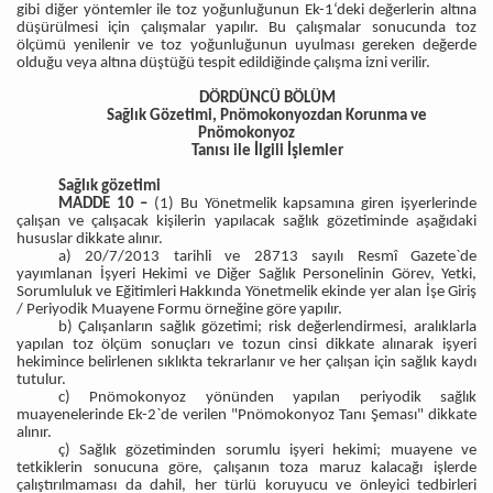
gibi diğer yöntemler ile toz yoğunluğunun Ek-1‘deki değerlerin altına
düşürülmesi için çalışmalar yapılır. Bu çalışmalar sonucunda toz
ölçümü yenilenir ve toz yoğunluğunun uyulması gereken değerde
olduğu veya altına düştüğü tespit edildiğinde çalışma izni verilir.
DÖRDÜNCÜ BÖLÜM
Sağlık Gözetimi, Pnömokonyozdan Korunma ve
Pnömokonyoz
Tanısı ile İlgili İşlemler
Sağlık gözetimi
MADDE 10 –
(1) Bu Yönetmelik kapsamına giren işyerlerinde
çalışan ve çalışacak kişilerin yapılacak sağlık gözetiminde aşağıdaki
hususlar dikkate alınır.
a) 20/7/2013 tarihli ve 28713 sayılı Resmî Gazete`de
yayımlanan İşyeri Hekimi ve Diğer Sağlık Personelinin Görev, Yetki,
Sorumluluk ve Eğitimleri Hakkında Yönetmelik ekinde yer alan İşe Giriş
/ Periyodik Muayene Formu örneğine göre yapılır.
b) Çalışanların sağlık gözetimi; risk değerlendirmesi, aralıklarla
yapılan toz ölçüm sonuçları ve tozun cinsi dikkate alınarak işyeri
hekimince belirlenen sıklıkta tekrarlanır ve her çalışan için sağlık kaydı
tutulur.
c) Pnömokonyoz yönünden yapılan periyodik sağlık
muayenelerinde Ek-2`de verilen "Pnömokonyoz Tanı Şeması" dikkate
alınır.
ç) Sağlık gözetiminden sorumlu işyeri hekimi; muayene ve
tetkiklerin sonucuna göre, çalışanın toza maruz kalacağı işlerde
çalıştırılmaması da dahil, her türlü koruyucu ve önleyici tedbirleri