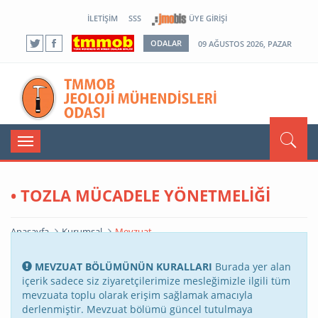
İLETIŞIM
SSS
ÜYE GIRIŞI
ODALAR
09 AĞUSTOS 2026, PAZAR
Toggle
navigation
• TOZLA MÜCADELE YÖNETMELİĞİ
Anasayfa
Kurumsal
Mevzuat
MEVZUAT BÖLÜMÜNÜN KURALLARI
Burada yer alan
içerik sadece siz ziyaretçilerimize mesleğimizle ilgili tüm
mevzuata toplu olarak erişim sağlamak amacıyla
derlenmiştir. Mevzuat bölümü güncel tutulmaya