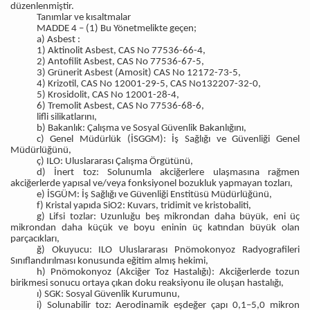
düzenlenmiştir.
Tanımlar ve kısaltmalar
MADDE 4 – (1) Bu Yönetmelikte geçen;
a) Asbest :
1) Aktinolit Asbest, CAS No 77536-66-4,
2) Antofilit Asbest, CAS No 77536-67-5,
3) Grünerit Asbest (Amosit) CAS No 12172-73-5,
4) Krizotil, CAS No 12001-29-5, CAS No132207-32-0,
5) Krosidolit, CAS No 12001-28-4,
6) Tremolit Asbest, CAS No 77536-68-6,
lifli silikatlarını,
b) Bakanlık: Çalışma ve Sosyal Güvenlik Bakanlığını,
c) Genel Müdürlük (İSGGM): İş Sağlığı ve Güvenliği Genel
Müdürlüğünü,
ç) ILO: Uluslararası Çalışma Örgütünü,
d) İnert toz: Solunumla akciğerlere ulaşmasına rağmen
akciğerlerde yapısal ve/veya fonksiyonel bozukluk yapmayan tozları,
e) İSGÜM: İş Sağlığı ve Güvenliği Enstitüsü Müdürlüğünü,
f) Kristal yapıda SiO2: Kuvars, tridimit ve kristobaliti,
g) Lifsi tozlar: Uzunluğu beş mikrondan daha büyük, eni üç
mikrondan daha küçük ve boyu eninin üç katından büyük olan
parçacıkları,
ğ) Okuyucu: ILO Uluslararası Pnömokonyoz Radyografileri
Sınıflandırılması konusunda eğitim almış hekimi,
h) Pnömokonyoz (Akciğer Toz Hastalığı): Akciğerlerde tozun
birikmesi sonucu ortaya çıkan doku reaksiyonu ile oluşan hastalığı,
ı) SGK: Sosyal Güvenlik Kurumunu,
i) Solunabilir toz: Aerodinamik eşdeğer çapı 0,1–5,0 mikron