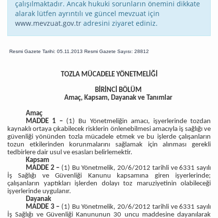
çalışılmaktadır. Ancak hukuki sorunların önemini dikkate
alarak lütfen ayrıntılı ve güncel mevzuat için
www.mevzuat.gov.tr
adresini ziyaret ediniz.
Resmi Gazete Tarihi: 05.11.2013 Resmi Gazete Sayısı: 28812
TOZLA MÜCADELE YÖNETMELİĞİ
BİRİNCİ BÖLÜM
Amaç, Kapsam, Dayanak ve Tanımlar
Amaç
MADDE 1 –
(1) Bu Yönetmeliğin amacı, işyerlerinde tozdan
kaynaklı ortaya çıkabilecek risklerin önlenebilmesi amacıyla iş sağlığı ve
güvenliği yönünden tozla mücadele etmek ve bu işlerde çalışanların
tozun etkilerinden korunmalarını sağlamak için alınması gerekli
tedbirlere dair usul ve esasları belirlemektir.
Kapsam
MADDE 2 –
(1) Bu Yönetmelik, 20/6/2012 tarihli ve 6331 sayılı
İş Sağlığı ve Güvenliği Kanunu kapsamına giren işyerlerinde;
çalışanların yaptıkları işlerden dolayı toz maruziyetinin olabileceği
işyerlerinde uygulanır.
Dayanak
MADDE 3 –
(1) Bu Yönetmelik, 20/6/2012 tarihli ve 6331 sayılı
İş Sağlığı ve Güvenliği Kanununun 30 uncu maddesine dayanılarak