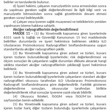
belirler ve tavsiyelerde bulunur.
d) İşyeri hekimi, çalışanın maruziyetinin sona ermesinden sonra
da yapılması gereken sağlık değerlendirmesi ile ilgili bilgi verir ve
maruziyetin bitmesinden sonra sağlık gözetiminin devam etmesi
gereken süreyi belirleyebilir.
e) Çalışan veya işveren sağlık muayenesi ve tetkiklerinin yeniden
yapılmasını isteme hakkına sahiptir.
Akciğer radyografilerinin değerlendirilmesi
MADDE 11 –
(1) Bu Yönetmelik kapsamına giren işyerlerinde
6331 sayılı İş Sağlığı ve Güvenliği Kanununun 15 inci maddesinde
belirtilen durumlarda ve işyeri hekimince belirlenen sıklıkta ILO
Uluslararası Pnömokonyoz Radyografileri Sınıflandırılmasına uygun
standartlarda akciğer radyografileri çekilir.
(2) Bu Yönetmelik kapsamına giren asbest ve türleri, kuvars
içeren tozların bulunabileceği işyerlerinde; risk değerlendirmesi ve
ölçüm sonuçları ile çalışanların sağlık durumları dikkate alınarak hangi
sıklıkta standart akciğer radyografilerinin çekileceği işyeri hekimince
belirlenir.
(3) Bu Yönetmelik kapsamına giren asbest ve türleri, kuvars
içeren tozların bulunabileceği işyerlerinde çalışanların standart akciğer
radyografileri okuyucu tarafından ILO Uluslararası Pnömokonyoz
Radyografi Sınıflandırılmasına göre değerlendirilir. Farklılık gösteren
değerlendirme sonuçları, okuyucular tarafından birlikte
değerlendirilerek nihai sonuçlar işverene yazılı olarak bildirilir.
(4) Okuyucu listeleri, İSGGM veya İSGÜM`ün internet
sayfasından temin edilebilir.
(5) Bu Yönetmelik kapsamına giren asbest ve türleri, kuvars
içeren tozlar hariç diğer tozların bulunduğu işyerlerinde çalışanların