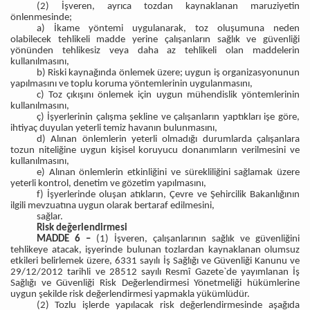
(2) İşveren, ayrıca tozdan kaynaklanan maruziyetin
önlenmesinde;
a) İkame yöntemi uygulanarak, toz oluşumuna neden
olabilecek tehlikeli madde yerine çalışanların sağlık ve güvenliği
yönünden tehlikesiz veya daha az tehlikeli olan maddelerin
kullanılmasını,
b) Riski kaynağında önlemek üzere; uygun iş organizasyonunun
yapılmasını ve toplu koruma yöntemlerinin uygulanmasını,
c) Toz çıkışını önlemek için uygun mühendislik yöntemlerinin
kullanılmasını,
ç) İşyerlerinin çalışma şekline ve çalışanların yaptıkları işe göre,
ihtiyaç duyulan yeterli temiz havanın bulunmasını,
d) Alınan önlemlerin yeterli olmadığı durumlarda çalışanlara
tozun niteliğine uygun kişisel koruyucu donanımların verilmesini ve
kullanılmasını,
e) Alınan önlemlerin etkinliğini ve sürekliliğini sağlamak üzere
yeterli kontrol, denetim ve gözetim yapılmasını,
f) İşyerlerinde oluşan atıkların, Çevre ve Şehircilik Bakanlığının
ilgili mevzuatına uygun olarak bertaraf edilmesini,
sağlar.
Risk değerlendirmesi
MADDE 6 –
(1) İşveren, çalışanlarının sağlık ve güvenliğini
tehlikeye atacak, işyerinde bulunan tozlardan kaynaklanan olumsuz
etkileri belirlemek üzere, 6331 sayılı İş Sağlığı ve Güvenliği Kanunu ve
29/12/2012 tarihli ve 28512 sayılı Resmî Gazete`de yayımlanan İş
Sağlığı ve Güvenliği Risk Değerlendirmesi Yönetmeliği hükümlerine
uygun şekilde risk değerlendirmesi yapmakla yükümlüdür.
(2) Tozlu işlerde yapılacak risk değerlendirmesinde aşağıda