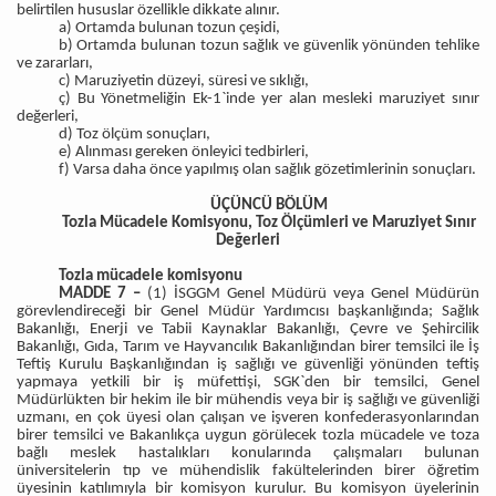
belirtilen hususlar özellikle dikkate alınır.
a) Ortamda bulunan tozun çeşidi,
b) Ortamda bulunan tozun sağlık ve güvenlik yönünden tehlike
ve zararları,
c) Maruziyetin düzeyi, süresi ve sıklığı,
ç) Bu Yönetmeliğin Ek-1`inde yer alan mesleki maruziyet sınır
değerleri,
d) Toz ölçüm sonuçları,
e) Alınması gereken önleyici tedbirleri,
f) Varsa daha önce yapılmış olan sağlık gözetimlerinin sonuçları.
ÜÇÜNCÜ BÖLÜM
Tozla Mücadele Komisyonu, Toz Ölçümleri ve Maruziyet Sınır
Değerleri
Tozla mücadele komisyonu
MADDE 7 –
(1) İSGGM Genel Müdürü veya Genel Müdürün
görevlendireceği bir Genel Müdür Yardımcısı başkanlığında; Sağlık
Bakanlığı, Enerji ve Tabii Kaynaklar Bakanlığı, Çevre ve Şehircilik
Bakanlığı, Gıda, Tarım ve Hayvancılık Bakanlığından birer temsilci ile İş
Teftiş Kurulu Başkanlığından iş sağlığı ve güvenliği yönünden teftiş
yapmaya yetkili bir iş müfettişi, SGK`den bir temsilci, Genel
Müdürlükten bir hekim ile bir mühendis veya bir iş sağlığı ve güvenliği
uzmanı, en çok üyesi olan çalışan ve işveren konfederasyonlarından
birer temsilci ve Bakanlıkça uygun görülecek tozla mücadele ve toza
bağlı meslek hastalıkları konularında çalışmaları bulunan
üniversitelerin tıp ve mühendislik fakültelerinden birer öğretim
üyesinin katılımıyla bir komisyon kurulur. Bu komisyon üyelerinin