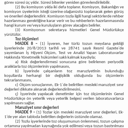
görev süresi üç yıldır. Süresi bitenler yeniden görevlendirilebilir.
(2) Bu komisyon yılda iki defa toplanır. Komisyon, Bakanlığın ve
komisyon üyelerinin isteği üzerine olağanüstü toplanarak gelen görüş
ve önerileri değerlendirir. Komisyon tozla ilgili hangi sektörlerde rehber
hazırlanması gerektiğine karar verir ve bu rehberlerin hazırlanmasında
hangi kurum ve/veya kuruluşların görev alacağını belirler.
(3) Komisyonun sekretarya hizmetleri Genel Müdürlükçe
yürütülür.
Toz ölçümleri
MADDE 8 –
(1) İşveren, her türlü tozun meydana geldiği
işyerlerinde 20/8/2013 tarihli ve 28741 sayılı Resmî Gazete`de
yayımlanan İş Hijyeni Ölçüm, Test ve Analizi Yapan Laboratuvarlar
Hakkında Yönetmelik hükümleri saklı kalmak kaydıyla;
a) Risk değerlendirmesi sonucuna göre belirlenen periyodik
aralıklarla toz ölçümlerinin yapılmasını,
b) İşyerinde çalışanların toz maruziyetinin bulunduğu
koşullarda herhangi bir değişiklik olduğunda bu ölçümlerin
tekrarlanmasını,
c) Ölçüm sonuçlarının, Ek-1`de belirtilen mesleki maruziyet sınır
değerleri dikkate alınarak değerlendirilmesini,
ç) İşyerinde yapılacak denetimler için toz ölçümlerinin Genel
Müdürlükçe ön yeterlik veya yeterlik belgesi verilen laboratuvarlarca
yapılmasını sağlar.
Maruziyet sınır değerleri
MADDE 9 –
(1) Tozlar için mesleki maruziyet sınır değerleri, Ek-
1‘de yer alan tabloda belirtilen değerlerin üstünde olamaz.
(2) Tozlu işyerlerinde toz oluşumunun önlenmesi, tozun çalışma
ortamına yayılmadan kaynağında yok edilmesi veya tozun bastırılması