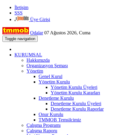
İletişim
SSS
Üye Girişi
Odalar
07 Ağustos 2026, Cuma
Toggle navigation
KURUMSAL
Hakkımızda
Organizasyon Şeması
Yönetim
Genel Kurul
Yönetim Kurulu
Yönetim Kurulu Üyeleri
Yönetim Kurulu Kararları
Denetleme Kurulu
Denetleme Kurulu Üyeleri
Denetleme Kurulu Raporlar
Onur Kurulu
TMMOB Temsilcimiz
Çalışma Programı
Çalışma Raporu