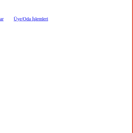
ar
Üye/Oda İşlemleri