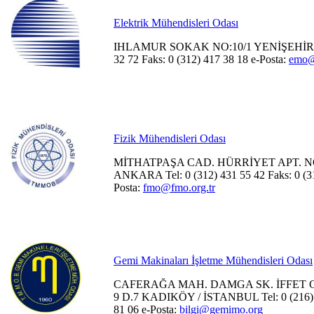
Elektrik Mühendisleri Odası
IHLAMUR SOKAK NO:10/1 YENİŞEHİR / 
32 72 Faks: 0 (312) 417 38 18 e-Posta:
emo@
Fizik Mühendisleri Odası
MİTHATPAŞA CAD. HÜRRİYET APT. NO:
ANKARA Tel: 0 (312) 431 55 42 Faks: 0 (31
Posta:
fmo@fmo.org.tr
Gemi Makinaları İşletme Mühendisleri Odası
CAFERAĞA MAH. DAMGA SK. İFFET 
9 D.7 KADIKÖY / İSTANBUL Tel: 0 (216) 3
81 06 e-Posta:
bilgi@gemimo.org