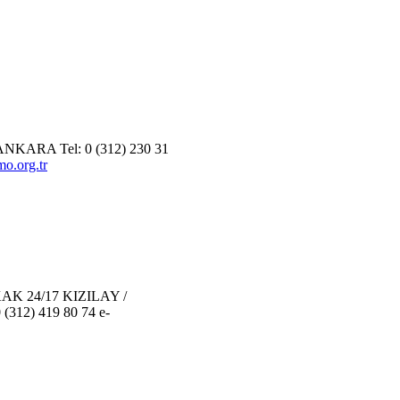
KARA Tel: 0 (312) 230 31
.org.tr
 24/17 KIZILAY /
(312) 419 80 74 e-