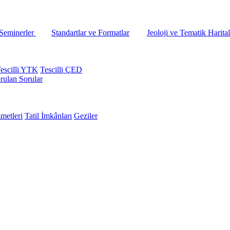
 Seminerler
Standartlar ve Formatlar
Jeoloji ve Tematik Harital
escilli YTK
Tescilli ÇED
rulan Sorular
metleri
Tatil İmkânları
Geziler