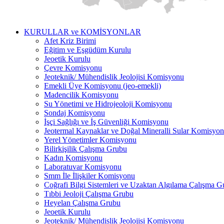
KURULLAR ve KOMİSYONLAR
Afet Kriz Birimi
Eğitim ve Eşgüdüm Kurulu
Jeoetik Kurulu
Çevre Komisyonu
Jeoteknik/ Mühendislik Jeolojisi Komisyonu
Emekli Üye Komisyonu (jeo-emekli)
Madencilik Komisyonu
Su Yönetimi ve Hidrojeoloji Komisyonu
Sondaj Komisyonu
İşçi Sağlığı ve İş Güvenliği Komisyonu
Jeotermal Kaynaklar ve Doğal Mineralli Sular Komisyo
Yerel Yönetimler Komisyonu
Bilirkişilik Çalışma Grubu
Kadın Komisyonu
Laboratuvar Komisyonu
Smm İle İlişkiler Komisyonu
Coğrafi Bilgi Sistemleri ve Uzaktan Algılama Çalışma 
Tıbbi Jeoloji Çalışma Grubu
Heyelan Çalışma Grubu
Jeoetik Kurulu
Jeoteknik/ Mühendislik Jeolojisi Komisyonu