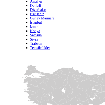
Antalya
Denizli
Diyarbakır
Eskişehir
Güney Marmara
İstanbul
İzmir
Konya
Samsun
Sivas
Trabzon
Temsilcilikler