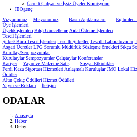
Ücretli Çalışan ve İşsiz Üyeler Komisyonu
JEOgenç
Vizyonumuz
Misyonumuz
Basın Açıklamaları
Eğitimler-
Üye İşlemleri
Üyelik işlemleri
Bilgi Güncelleme
Aidat Ödeme İşlemleri
Tescil İşlemleri
Şirket/ Büro Tescil İşlemleri
Tescilli Şirketler
Tescilli Laboratuvarlar
T
Asgari Ücretler
LPG Sorumlu Müdürlük
Sözleşme örnekleri
Sıkça So
Kurultay/Sempozyumlar
Kurultaylar
Sempozyumlar
Çalıştaylar
Konferanslar
Kariyer
Yayın ve Malzeme Satış
Sosyal Etkinlikler
Ferdi Kaza Sigortası Hizmetleri
Anlaşmalı Kuruluşlar
JMO Lokal Hiz
Ödüller
Altın Çekiç Ödülleri
Hizmet Ödülleri
Yayın ve Reklam
İletişim
ODALAR
Anasayfa
Haber
Detay