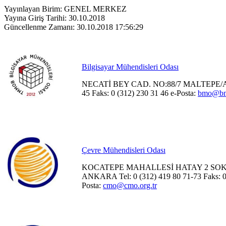
Yayınlayan Birim: GENEL MERKEZ
Yayına Giriş Tarihi: 30.10.2018
Güncellenme Zamanı: 30.10.2018 17:56:29
Bilgisayar Mühendisleri Odası
NECATİ BEY CAD. NO:88/7 MALTEPE/AN
45 Faks: 0 (312) 230 31 46 e-Posta:
bmo@bmo
Çevre Mühendisleri Odası
KOCATEPE MAHALLESİ HATAY 2 SOKAK
ANKARA Tel: 0 (312) 419 80 71-73 Faks: 0 
Posta:
cmo@cmo.org.tr