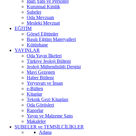
İdari Yapı ve Personel
Kurumsal Kimlik
Şubeler
Oda Mevzuatı
Mesleki Mevzuat
EĞİTİM
Görsel Eğitimler
Basılı Eğitim Materyalleri
Kütüphane
YAYINLAR
Oda Yayın İlkeleri
Türkiye Jeoloji Bülteni
Jeoloji Mühendisliği Dergisi
Mavi Gezegen
Haber Bülteni
Yeryuvarı ve İnsan
e-Bülten
Kitaplar
Teknik Gezi Kitapları
Oda Görüşleri
Raporlar
Yayın ve Malzeme Satış
Makaleler
ŞUBELER ve TEMSİLCİLİKLER
Adana