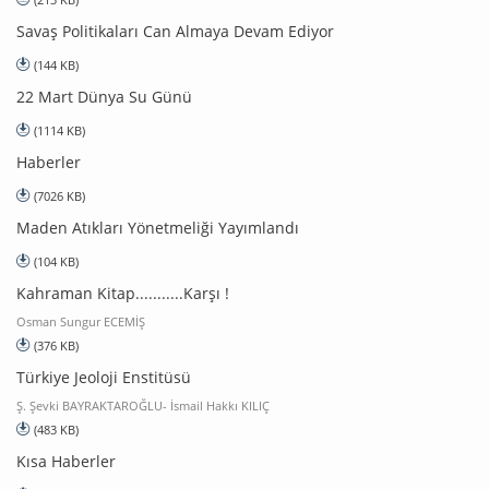
Savaş Politikaları Can Almaya Devam Ediyor
(144 KB)
22 Mart Dünya Su Günü
(1114 KB)
Haberler
(7026 KB)
Maden Atıkları Yönetmeliği Yayımlandı
(104 KB)
Kahraman Kitap...........Karşı !
Osman Sungur ECEMİŞ
(376 KB)
Türkiye Jeoloji Enstitüsü
Ş. Şevki BAYRAKTAROĞLU- İsmail Hakkı KILIÇ
(483 KB)
Kısa Haberler