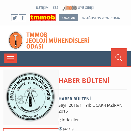
İLETIŞIM
SSS
ÜYE GIRIŞI
ODALAR
07 AĞUSTOS 2026, CUMA
Toggle
navigation
HABER BÜLTENİ
HABER BÜLTENİ
Sayı: 2016/1 Yıl: OCAK-HAZİRAN
2016
İçindekiler
(42 KB)