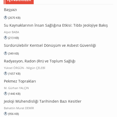
Başyazı
(2670 KB)
Su Kaynaklarının İnsan Sağlığına Etkisi: Tıbbı Jeolojiye Bakış
Alper BABA
(213 KB)
Sürdürülebilir Kentsel Dönüşüm ve Asbest Güvenliği
(349 KB)
Radyasyon, Radon (Rn) ve Toplum Sağlığı
Yüksel ÖRGÜN - Nilgün ÇELEBİ
(1657 KB)
Pekmez Toprakları
M. Gürhan YALÇIN
(1440 KB)
Jeoloji Mühendisliği Tarihinden Bazı Kesitler
Bahattin Murat DEMİR
(956 KB)