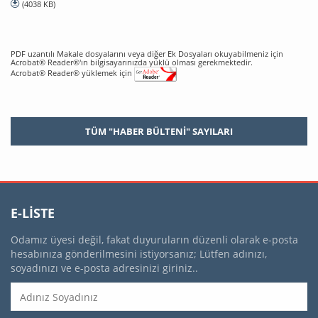
(4038 KB)
PDF uzantılı Makale dosyalarını veya diğer Ek Dosyaları okuyabilmeniz için
Acrobat® Reader®'ın bilgisayarınızda yüklü olması gerekmektedir.
Acrobat® Reader® yüklemek için
TÜM "HABER BÜLTENI" SAYILARI
E-LISTE
Odamız üyesi değil, fakat duyuruların düzenli olarak e-posta
hesabınıza gönderilmesini istiyorsanız; Lütfen adınızı,
soyadınızı ve e-posta adresinizi giriniz..