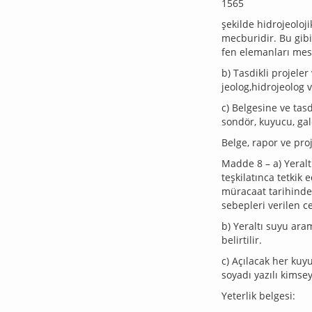
1565
şekilde hidrojeoloji
mecburidir. Bu gib
fen elemanları mes
b) Tasdikli projeler
jeolog,hidrojeolog 
c) Belgesine ve tasd
sondör, kuyucu, gale
Belge, rapor ve proje
Madde 8 – a) Yeralt
teşkilatınca tetkik 
müracaat tarihinden
sebepleri verilen ce
b) Yeraltı suyu aram
belirtilir.
c) Açılacak her kuyu
soyadı yazılı kimse
Yeterlik belgesi: