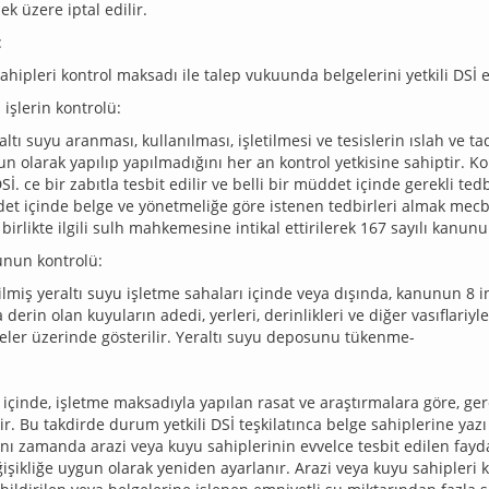
k üzere iptal edilir.
:
hipleri kontrol maksadı ile talep vukuunda belgelerini yetkili DS
i işlerin kontrolü:
tı suyu aranması, kullanılması, işletilmesi ve tesislerin ıslah ve tad
n olarak yapılıp yapılmadığını her an kontrol yetkisine sahiptir. K
. ce bir zabıtla tesbit edilir ve belli bir müddet içinde gerekli tedbi
et içinde belge ve yönetmeliğe göre istenen tedbirleri almak mecbu
birlikte ilgili sulh mahkemesine intikal ettirilerek 167 sayılı kanu
unun kontrolü:
lmiş yeraltı suyu işletme sahaları içinde veya dışında, kanunun 8 i
derin olan kuyuların adedi, yerleri, derinlikleri ve diğer vasıflariyl
geler üzerinde gösterilir. Yeraltı suyu deposunu tükenme-
r içinde, işletme maksadıyla yapılan rasat ve araştırmalara göre, ge
ilir. Bu takdirde durum yetkili DSİ teşkilatınca belge sahiplerine yazı 
Aynı zamanda arazi veya kuyu sahiplerinin evvelce tesbit edilen fayda
işikliğe uygun olarak yeniden ayarlanır. Arazi veya kuyu sahipleri 