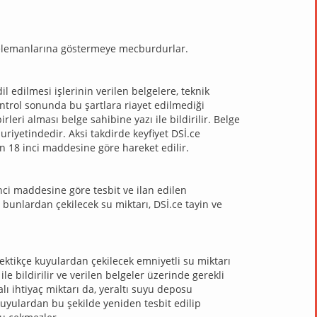
İ elemanlarına göstermeye mecburdurlar.
il edilmesi işlerinin verilen belgelere, teknik
ontrol sonunda bu şartlara riayet edilmediği
rleri alması belge sahibine yazı ile bildirilir. Belge
riyetindedir. Aksi takdirde keyfiyet DSİ.ce
nun 18 inci maddesine göre hareket edilir.
nci maddesine göre tesbit ve ilan edilen
e bunlardan çekilecek su miktarı, DSİ.ce tayin ve
rektikçe kuyulardan çekilecek emniyetli su miktarı
ile bildirilir ve verilen belgeler üzerinde gerekli
lı ihtiyaç miktarı da, yeraltı suyu deposu
kuyulardan bu şekilde yeniden tesbit edilip