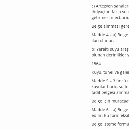
c) Artezyen sahalard
ihtiyaçtan fazla su 
getirmesi mecburid
Belge alınması gere
Madde 4 – a) Belge 
ilan olunur.
b) Yeraltı suyu ara
olunan derinlikler y
1564
Kuyu, tunel ve galer
Madde 5 – 3 üncü m
kuyular hariç, su te
tadil belgesi alınm
Belge için müracaat
Madde 6 – a) Belge 
edilir. Bu form eks
Belge isteme formu