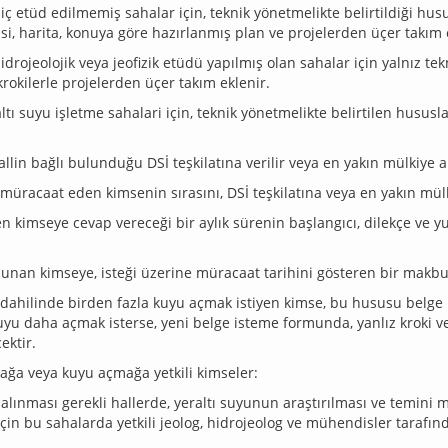
iç etüd edilmemiş sahalar için, teknik yönetmelikte belirtildiği husus
isi, harita, konuya göre hazırlanmış plan ve projelerden üçer takım 
idrojeolojik veya jeofizik etüdü yapılmış olan sahalar için yalnız tek
krokilerle projelerden üçer takım eklenir.
altı suyu işletme sahalari için, teknik yönetmelikte belirtilen hususla
lin bağlı bulunduğu DSİ teşkilatına verilir veya en yakın mülkiye ami
 müracaat eden kimsenin sırasını, DSİ teşkilatına veya en yakın mül
en kimseye cevap vereceği bir aylık sürenin başlangıcı, dilekçe ve y
unan kimseye, isteği üzerine müracaat tarihini gösteren bir makbuz
 dahilinde birden fazla kuyu açmak istiyen kimse, bu hususu belge
uyu daha açmak isterse, yeni belge isteme formunda, yanlız kroki ve 
ektir.
ağa veya kuyu açmağa yetkili kimseler:
alınması gerekli hallerde, yeraltı suyunun araştırılması ve temini 
i için bu sahalarda yetkili jeolog, hidrojeolog ve mühendisler tarafı