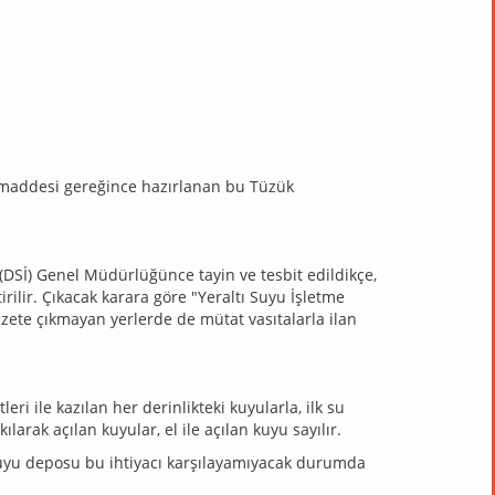
i maddesi gereğince hazırlanan bu Tüzük
i (DSİ) Genel Müdürlüğünce tayin ve tesbit edildikçe,
irilir. Çıkacak karara göre "Yeraltı Suyu İşletme
zete çıkmayan yerlerde de mütat vasıtalarla ilan
eri ile kazılan her derinlikteki kuyularla, ilk su
arak açılan kuyular, el ile açılan kuyu sayılır.
tı suyu deposu bu ihtiyacı karşılayamıyacak durumda