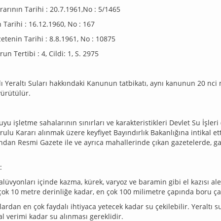
arının Tarihi : 20.7.1961,No : 5/1465
arihi : 16.12.1960, No : 167
etenin Tarihi : 8.8.1961, No : 10875
n Tertibi : 4, Cildi: 1, S. 2975
ı Yeraltı Suları hakkındaki Kanunun tatbikatı, aynı kanunun 20 nc
ürütülür.
yu işletme sahalarının sınırları ve karakteristikleri Devlet Su İşler
ulu Kararı alınmak üzere keyfiyet Bayındırlık Bakanlığına intikal ett
ından Resmi Gazete ile ve ayrıca mahallerinde çıkan gazetelerde, ga
:
lüvyonları içinde kazma, kürek, varyoz ve baramin gibi el kazısı aletl
çok 10 metre derinliğe kadar, en çok 100 milimetre çapında boru çakıl
yulardan en çok faydalı ihtiyaca yetecek kadar su çekilebilir. Yeral
 verimi kadar su alınması gereklidir.