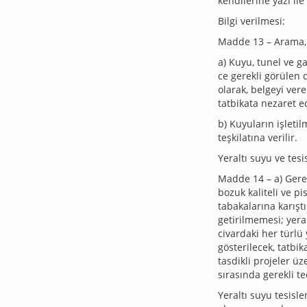
kendilerine yazı il
Bilgi verilmesi:
Madde 13 – Arama, k
a) Kuyu, tunel ve ga
ce gerekli görülen 
olarak, belgeyi ver
tatbikata nezaret 
b) Kuyuların işletil
teşkilatına verilir.
Yeraltı suyu ve tes
Madde 14 – a) Gere
bozuk kaliteli ve pi
tabakalarına karışt
getirilmemesi; yer
civardaki her türlü
gösterilecek, tatbik
tasdikli projeler ü
sırasında gerekli t
Yeraltı suyu tesisle