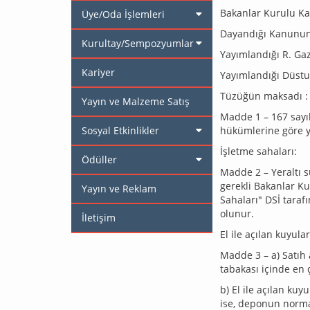
Bakanlar Kurulu Kar
Üye/Oda İşlemleri
Dayandığı Kanunun T
Kurultay/Sempozyumlar
Yayımlandığı R. Gaz
Kariyer
Yayımlandığı Düsturu
Tüzüğün maksadı :
Yayın ve Malzeme Satış
Madde 1 – 167 sayıl
Sosyal Etkinlikler
hükümlerine göre y
İşletme sahaları:
Ödüller
Madde 2 – Yeraltı su
gerekli Bakanlar Kur
Yayın ve Reklam
Sahaları" DSİ taraf
olunur.
İletişim
El ile açılan kuyular
Madde 3 – a) Satıh a
tabakası içinde en 
b) El ile açılan ku
ise, deponun normal