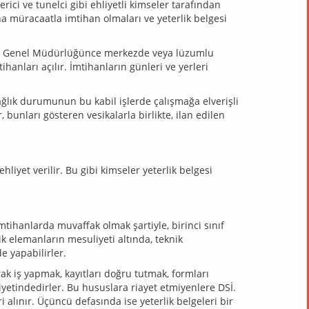
rici ve tunelci gibi ehliyetli kimseler tarafından
tına müracaatla imtihan olmaları ve yeterlik belgesi
da DSİ Genel Müdürlüğünce merkezde veya lüzumlu
anları açılır. İmtihanların günleri ve yerleri
sağlık durumunun bu kabil işlerde çalışmağa elverişli
 bunları gösteren vesikalarla birlikte, ilan edilen
hliyet verilir. Bu gibi kimseler yeterlik belgesi
imtihanlarda muvaffak olmak şartiyle, birinci sınıf
knik elemanların mesuliyeti altında, teknik
de yapabilirler.
ak iş yapmak, kayıtları doğru tutmak, formları
yetindedirler. Bu hususlara riayet etmiyenlere DSİ.
ri alınır. Üçüncü defasında ise yeterlik belgeleri bir