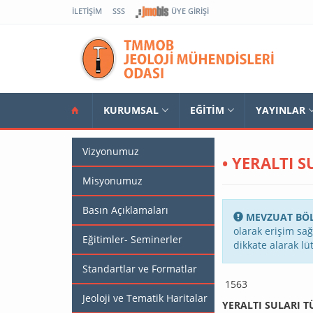
İLETIŞIM
SSS
ÜYE GIRIŞI
KURUMSAL
EĞİTİM
YAYINLAR
Vizyonumuz
• YERALTI 
Misyonumuz
Basın Açıklamaları
MEVZUAT BÖ
olarak erişim sa
Eğitimler- Seminerler
dikkate alarak lü
Standartlar ve Formatlar
1563
Jeoloji ve Tematik Haritalar
YERALTI SULARI 