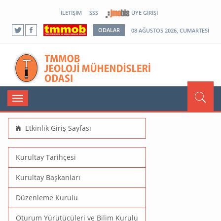
İLETIŞIM
SSS
ÜYE GIRIŞI
ODALAR
08 AĞUSTOS 2026, CUMARTESI
Toggle
navigation
Etkinlik Giriş Sayfası
Kurultay Tarihçesi
Kurultay Başkanları
Düzenleme Kurulu
Oturum Yürütücüleri ve Bilim Kurulu