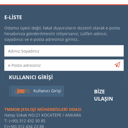
E-LISTE
Odamız üyesi değil, fakat duyuruların düzenli olarak e-posta
hesabınıza gönderilmesini istiyorsanız; Lütfen adınızı,
soyadınızı ve e-posta adresinizi giriniz..
KULLANICI GIRIŞI
Kullanıcı Girişi
BIZE
ULAŞIN
TMMOB JEOLOJİ MÜHENDİSLERİ ODASI
Hatay Sokak NO:21 KOCATEPE / ANKARA
T: (+90) 312 432 30 85
F:(+90) 312 434 23 88